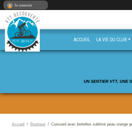
Panneau de gestion des cookies
Se connecter
ACCUEIL
LA VIE DU CLUB
UN SENTIER VTT, UNE 
Accueil
Boutique
Cuissard avec bretelles sublimé peau orange g