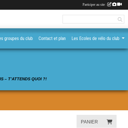
Participer au site :
es groupes du club
Contact et plan
Les Ecoles de vélo du club
S – T’ATTENDS QUOI ?!
PANIER