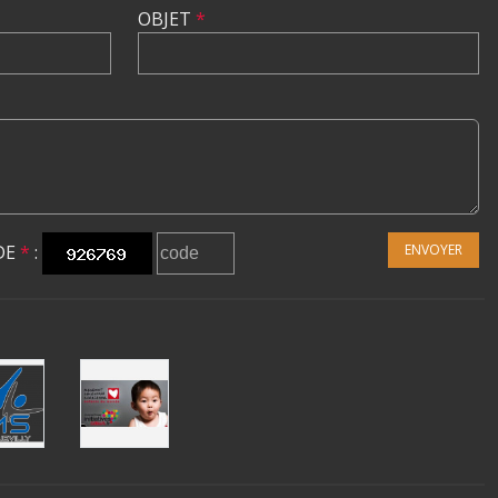
OBJET
*
DE
*
:
ENVOYER