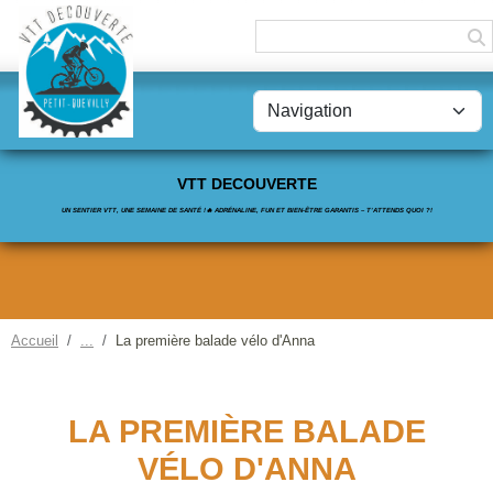
Panneau de gestion des cookies
VTT DECOUVERTE
UN SENTIER VTT, UNE SEMAINE DE SANTÉ !🔥 ADRÉNALINE, FUN ET BIEN-ÊTRE GARANTIS – T’ATTENDS QUOI ?!
Accueil
La première balade vélo d'Anna
LA PREMIÈRE BALADE
VÉLO D'ANNA