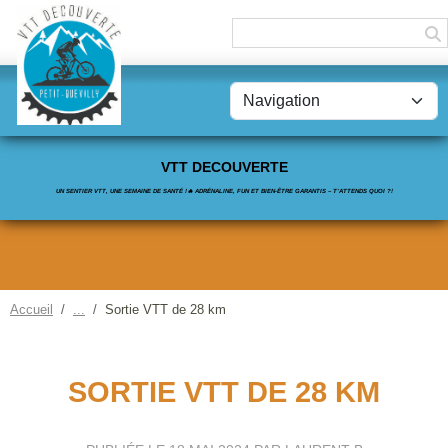
Panneau de gestion des cookies
VTT DECOUVERTE
UN SENTIER VTT, UNE SEMAINE DE SANTÉ !🔥 ADRÉNALINE, FUN ET BIEN-ÊTRE GARANTIS – T’ATTENDS QUOI ?!
Accueil
Sortie VTT de 28 km
SORTIE VTT DE 28 KM