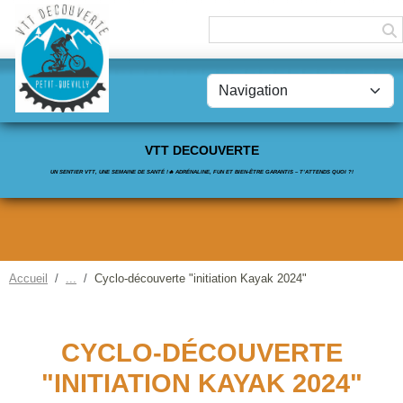
Panneau de gestion des cookies
VTT DECOUVERTE
UN SENTIER VTT, UNE SEMAINE DE SANTÉ !🔥 ADRÉNALINE, FUN ET BIEN-ÊTRE GARANTIS – T’ATTENDS QUOI ?!
Accueil
Cyclo-découverte "initiation Kayak 2024"
CYCLO-DÉCOUVERTE
"INITIATION KAYAK 2024"